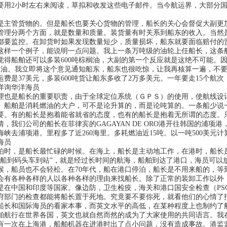
要用2小时左右来阅读，草拟和收发这些电子邮件。当今航运界，大部分
是主管货物的。但是船长也要关心货物的管理，船长的关心会督促大副更
管理分两个方面，就是数量和质量。装货量有时关系到船东的收入。当然
都要监控。在卸货时如果发现数量短少，质量损坏，船东就要面临赔付的
这样一个例子，能说明一点问题。我上一条万吨级的油轮上任船长，这条
觉得船舶还可以多装600吨棕榈油，大副的第一个反应就是这绝不可能。
棕榈油。我立即将这个意见通知船东，船东也很吃惊，让我再核算一遍，不
运费是37美元，多装600吨货让船东多收了2万多美元。一年要走15个航
详询华洋海员
理也是船长的重要职责，由于全球定位系统（ＧＰＳ）的使用，使航线设
。船舶是消耗燃油的大户，可不是论升算的，而是论吨算的。一条船少说
要。有的船长是抱着能省就省的态度，也有的船长是抱着无所谓的态度。
情，我们公司的船长在菲律宾的GAGAYAN DE ORO港开往韩国的浦
海峡去浦项港。里程多了近260海里。多耗燃油近15吨。以一吨500美元计
海员
泊时，是船长最忙碌的时候。在海上，船长是主动地工作，在港时，船长
“船到码头车到站”，就是经过长时间的航海，船舶到达了港口，海员可以
候，船员也不会轻松。在70年代，船在港口停泊，船长是不用来船的，等
会有各种各样的人以各种各样的理由来找船长。除了正常的装卸工作以外
是在中国和印度等国家。像边防，卫生检疫，海关和港口国安全检查（PS
府部门的检查都能将船长置于死地。究竟要不要你死，就看他们的心情了
船长和国际海员的看家本事，而英文水平的高低，在某种程度上也制约了
舶航行在世界各国，英文也就自然而然的成为了大家使用的共同语言。我
有一次在上海港，船舶机器在进港时出了点小问题，没有造成事故。港监