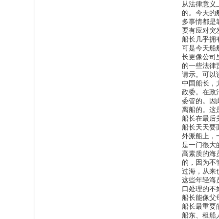
从法律意义
的。今天的
多事情都是
要有应对突
船长几乎拥
可是今天船
长更像公司
的一些法律
请示。可以
中国船长，
政委。在政
委管的。因
离船的。这
船长在最后
船长天天要
外派船上，
是一门很大
高素质的海
的，因为不
过海，从来
这些年轻海
口处理的不
船长能像父
船长最重要
船东、租船