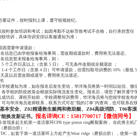
必要证件，按时报到上课，遵守校规校纪。
可以按时参加培训和考试；如因考勤不达标导致考试不合格，自行承担责任 
为到校培训，具体培训安排以客服通知为准；
原因需要申请退款：
报名信息已由学校报备给海事局，需改期或退款时，费用将无法退还。
报名信息暂未报备给海事局，则：
 5 个工作日及以上（含第 5 日），可无条件改期或全额退款 ；
 1-4 个工作日（含第 4 日）可申请退款，但需扣取培训费的 10%（最低 5
当天及以后需改期或退学，费用将无法退还。
书
排以学校通知为准，如在报名后发生变动，华洋海员将第一时间以短信、微
间，各学校的防疫政策会根据实际情况发生变化。报名后，请您了解并遵守
报名成功后、课程开始前，学校调整培训费用，华洋海员将与您按学校发布
问，可与华洋海员老师联系，联系方式可在“我的订单”内查询，也可联系在
1基本安全、Z02精通救生艇阀和救助艇、Z04高级消防、T06
报名详询CE：15817700717【微信同号】
才能换发新证书。
发现多起主机第一道活塞环CPR type piston ring断裂案例， 在
idge（磨损台阶）：
C，缸套于第一道活塞环上方处产生Wear ridge（磨损台阶），使第一道活塞环C