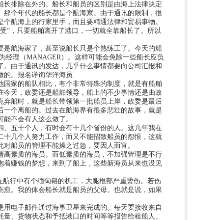
船长排除在外的。船长和船员的区别是由海上法律决定
。那个年代的船长都是个航海家。由于通讯的限制，很
是个航海上的行家里手，而且要精通法律和贸易事物。
受”，只要船舶离开了港口，一切就全靠船长了。所以
要是航海家了，甚至说船长只是个熟练工了。今天的船
为经理（MANAGER）。这样可能会免除一些船长应负
了。由于通讯的发达，几乎什么事情都要向公司汇报和
做的。
报名详询华洋海员
他国家的船队相比，有个非常特殊的制度，就是有船舶
在今天，政委还是船舶领导，船上的不少事情还是由政
克弃船时，就是船长带领第一批船员上岸，政委是最后
后一个离船的。过去在航海界有很多悲壮的故事，就是
可能不会有人这么做了。
四、五十个人，有时会有十几个省份的人。这几年我在
二十几个人努力工作，而又不能招致船员的怨恨，这就
此对船员的管理不能操之过急，要因人而宜。
请高素质的海员。而低素质的海员，不加强管理是不行
抱着赚钱的梦想，来到了船上，这些新海员从来也没见
船在航行中有个缅甸籍的机工，大腿根部严重烫伤。若伤
伤愈。我的体会船长就是船员的父母。也就是说，如果
是用电子邮件通过海事卫星来完成的。每天要接收来自
耗量、货物状态和予抵港口的时间等等报告给租船人。