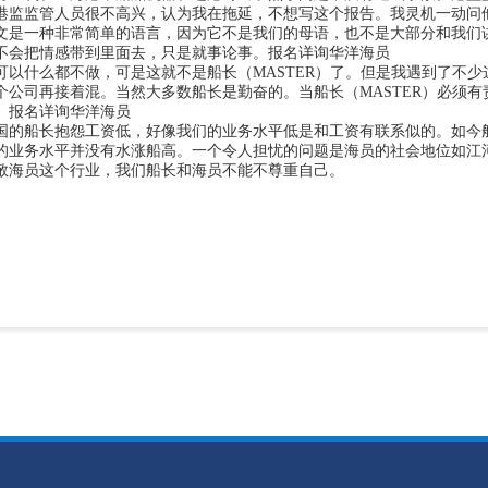
港监监管人员很不高兴，认为我在拖延，不想写这个报告。我灵机一动问
文是一种非常简单的语言，因为它不是我们的母语，也不是大部分和我们
不会把情感带到里面去，只是就事论事。
报名详询华洋海员
可以什么都不做，可是这就不是船长（MASTER）了。但是我遇到了不
个公司再接着混。当然大多数船长是勤奋的。当船长（MASTER）必须
。报名详询华洋海员
国的船长抱怨工资低，好像我们的业务水平低是和工资有联系似的。如今
的业务水平并没有水涨船高。一个令人担忧的问题是海员的社会地位如江
敬海员这个行业，我们船长和海员不能不尊重自己。