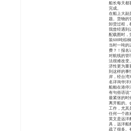
船长每天都
完成。
在船上大副
题。货物的
卸货过程，
我曾经遇到
配载图时，
装600吨
当时一吨的
费？！
报名
对航线的管
法很难改变
济性更为重
到这样的事
岸，经台湾
名详询华洋
船舶在港停
有句俗语说
最紧张的时
离开船的。
工作，尤其
任何一个政
英文是远洋
具，远洋船
疏了很多。