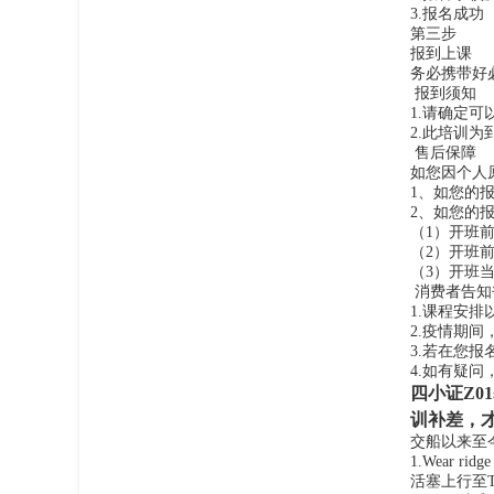
3.报名成功
第三步
报到上课
务必携带好
报到须知
1.请确定
2.此培训
售后保障
如您因个人
1、如您的
2、如您的
（1）开班前
（2）开班前
（3）开班
消费者告知
1.课程安
2.疫情期
3.若在您
4.如有疑
四小证Z0
训补差，
交船以来至今
1.Wear r
活塞上行至TD