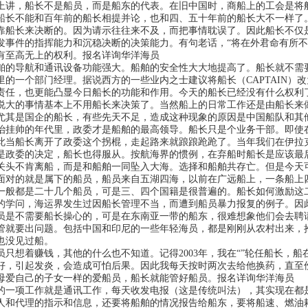
上讲，船长不是船员，而是船东的代表。在旧中国时，商船上的工会是将
船长不能和百年前的船长相提并论，也和四、五十年前的船长大不一样了
靠船长来决断的。因为请示往往来不及，而把事情耽误了。因此船长不仅
发事件的指挥能力和沉稳决断的决策能力。有句老话，“将在外君命有所不
有至高无上的权利。
报名详询华洋海员
舶的导航和通讯设备功能强大。船舶的安全性大大地提高了。船长就不需
里的一个部门经理。据说西方的一些业内之士建议将船长（CAPTAIN）改
责任，也更能凸显今日船长的功能和作用。今天的船长已经没有什么权利
说大的事情基本上不用船长来决策了。当然船上的日常工作还是由船长来
尤其是国企的船长，有些先天不足，造成这种现象的原因是中国船队和其
治挂帅的年代里，政委才是船舶的最高领导。船长只是个业务干部。即使
此当船长离开了政委这个拐棍，走起路来就踉踉跄跄了。当年我们在伊拉
是政委的决定，船长也得服从。按航海界的惯例，在弃船时船长是应该最
关头不肯离船，而是和船舶一同坠入大海。选择和船舶共存亡。但是今天
面对的就是属下的船员，船员来自五湖四海，以前在广远船上，一条船上
一般都是二十几个船员，可是三、四个国籍是很普遍的。船长如何激励这
的学问，海运界发生过因船长管理不当，而遭到船员暴力报复的例子。因
员是不需要船长操心的，可是在东南亚一带的船东，很难想象他们会去聘
管就要出问题。包括中国和印尼的一些年轻海员，都是刚刚从农村出来，
也没见过船。
员只想着赚钱，其他的什么也不知道。记得2003年，我在“”轮任船长，
好，引起发炎，会造成可怕后果。因此我每天按时两次去给他换药，直至
母爱自己的子女一样的爱船员，船长就能管好船员。
报名详询华洋海员
的一项工作就是通讯工作，每天收发电报（这是传统叫法），其实现在都
人和代理的指示和信息，还要将船舶的情况报告给船东，要将船速、燃油