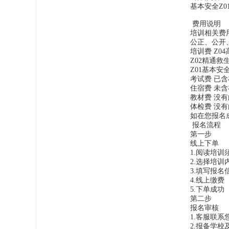
基本安全Z0
费用说明
培训相关费
公正、公开
培训费
Z0
Z02精通救
Z01基本安
考试费
已含
住宿费
未含
教材费
没有
体检费
没有
如在您报名
报名流程
第一步
线上下单
1.阅读培
2.选择培训
3.填写报名
4.线上缴费
5.下单成功
第二步
报名审核
1.客服联
2.报备学校