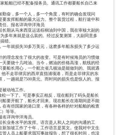
国家船舶已经不配备报务员。通讯工作都要船长自己来
加勤奋，多一个人，多一个角度，有时的确会发现问
是要发挥船舶的最大运力。整个装货过程，航行途中和
责任。
报名详询华洋海员
船长期从马来西亚运送棕榈油到中国，我在审核大副的
因为多年来就是这么装的。经过反复测算，大副同意多
要搞错。
次，一年就损失30多万美元，这麽多年船东损失了多少运
计的理念发生了很大的改变。可是有时候海员的习惯做
一天要烧十几吨油。当今，燃油的价格高涨，航线的经
只要船长用心，一个航次省几顿油是能做到的。我就遇
项港，他不走菲律宾的西岸直指浦项港，而是走菲律宾的东
算，一趟就是7500美元。而时间的损失也是惊人的。
报
是被动地工作。
放松一下了。可是事实正相反，现在船到了码头是船长
到船要开航了，船长才回来。现在船长在港期间是不能
，在有些国家的港口里，有各种各样的针对船舶的检查
C）等等。
报名详询华洋海员
。
船长业务水平的发挥。语言是人和人之间的沟通的工
在新加坡工作了十年，工作语言是英文。使我对中文生
监管人员上船要求我写事故报告，想了很长时间，也没