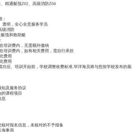
1、精通艇筏Z02、高级消防Z04
用：
、透明，全心全意服务学员
4高级消防
生艇筏和救助艇
全
在培训费内，无需额外缴纳
在培训费内，如有相关费用，需自行承担
此费用
此费用
成功后、培训开始前，学校调整收费标准,华洋海员将与您按学校发布的最
训须知及服务协议
内的课程项目
信息
系您核对报名信息，未核对的不予报备
及海事局