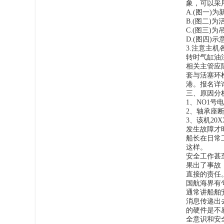
象，可以采用
A.(图一
B.(图二
C.(图三
D.(图四
3.注意主
转时气缸油
相关主管应
套与活塞环
港。
报名详
三、原因分
1、NO1
2、轴承座
3、该机2
发生故障才
船长在日常
这样。
安全工作甚
果出了事故
直接的责任
国航海界有句
通常讲船舶
消息传递出
的硬件是不
全意识和安