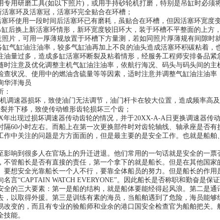
专用研磨工具(如以下照片)，或用手持砂轮机打磨，特别是吊缸时必须将Wea
)为新活塞环及活塞冠，活塞环完全贴合在环槽；
)为活塞环使用一段时间后活塞环已有磨耗，虽贴合在环槽，但因活塞环宽度
)为吊缸后换上新活塞环情形，新环宽度较旧环大，装于环槽不平整面的上方
)示意照片，可用一厚薄规放置于环槽下方量测，若如同照片厚薄规有间隙时
机各缸气缸油注油率，较多气缸油再加上不良的油头造成活塞环积碳粘着，
注油量过多，造成多缸活塞环断裂及粘着情形，经服务工程师安排备品紧
随时注意及优化调整主机气缸油注油率，依航行海况、码头与码头间的主
检查状况、使用中的燃油含硫量等等因素，适时注意并调整气缸油注油率
询华洋海员
析：
号电机调速器损坏，致使油门无法调节，油门杆卡在较大位置，造成频率高
断裂并下移，致使传动锥形齿轮损坏三个齿；
0XX年出现过损坏调速器传动齿轮的情况，并于20XX-A-A日更换调速
时隔60小时左右。而船上在第一次更换部件时对齿轮轴线、轴承座是否有
工作中关注的问题是方方面面的，但是最主要的是安全工作。也就是船舶、
至影响到很多人在官场上的升迁进退。他们常用的一句话就是安全的一票
，不管船长是否有直接的责任，第一个拿下的就是船长。但是在其他国家
。要想安全光靠船长一个人不行，要靠全体船员的努力。但是船长的作用
名言“CAPTAIN WATCH EVERYONE”。因此船长是否称职和勤奋
安全的三大要素：第一是船的结构，就是船体要能经得起风浪。第二是通
去，以取得外援。第三是训练有素的海员，当船舶遇到了危险，海员能够
易改变的，而且有专业的验船师和业余的港口国安全检查官为船舶把关。
全技能。