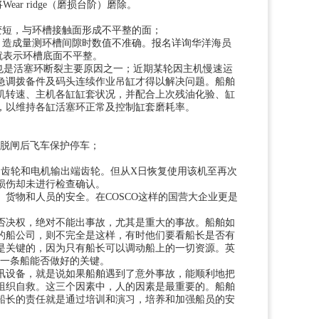
r ridge（磨损台阶）磨除。
变短，与环槽接触面形成不平整的面；
，造成量测环槽间隙时数值不准确。
报名详询华洋海员
就表示环槽底面不平整。
也是活塞环断裂主要原因之一；近期某轮因主机慢速运
急调拨备件及码头连续作业吊缸才得以解决问题。船舶
机转速、主机各缸缸套状况，并配合上次残油化验、缸
，以维持各缸活塞环正常及控制缸套磨耗率。
及脱闸后飞车保护停车；
器传动齿轮和电机输出端齿轮。但从X日恢复使用该机至再次
损伤却未进行检查确认。
货物和人员的安全。在COSCO这样的国营大企业更是
否决权，绝对不能出事故，尤其是重大的事故。船舶如
的船公司，则不完全是这样，有时他们要看船长是否有
是关键的，因为只有船长可以调动船上的一切资源。英
是保证一条船能否做好的关键。
讯设备，就是说如果船舶遇到了意外事故，能顺利地把
组织自救。这三个因素中，人的因素是最重要的。船舶
船长的责任就是通过培训和演习，培养和加强船员的安