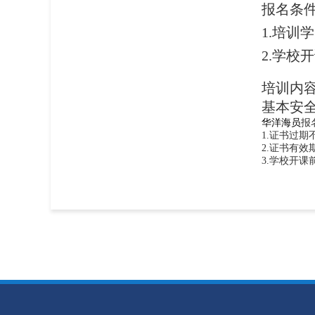
报名条
1.培训
2.学校
培训内
基本安全
华洋海员
报
1.证书过期
2.证书有效
3.学校开