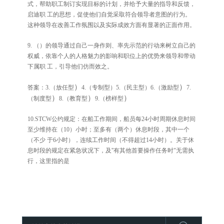
式，帮助职工制订实现目标的计划，并给予大量的指导和反馈，
启迪职
工的思想，促使他们自觉采取符合领导者意图的行为。
这种领导在改善工作氛围以及实际成效方面有显著的正面作用。
9.
（）
的领导通过自己一身作则、率先示范的行动来树立自己的
权威，依靠个人的人格魅力的影响和职位上的优势来领导和带动
下属职
工，引导他们仿而效之。
）
）
答案：
3.（
放任型
4.
（专制型）
5.
（民主型）
6.（
激励型
7.
）
）
）
（
制度型
8.（
教育型
9.（
榜样型
10.STCW
公约规定：在船工作期间，船员每
24
小时周期休息时间
至少维持在（
10
）小时；至多有（两个）休息时段，其中一个
（不少
于
6
小时），连续工作时间（不得超过
14
小时）。关于休
息时段的规定在紧急状况下，及
''
有其他首要操作任务时
"
无需执
行，这里指的是