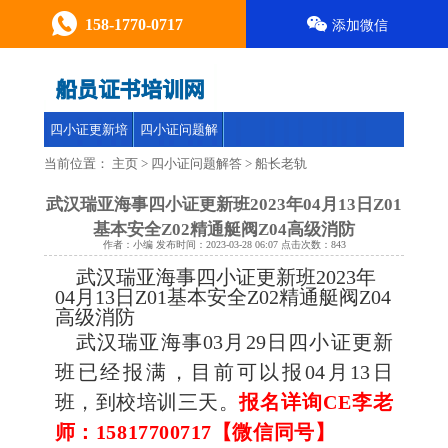
158-1770-0717
添加微信
四小证更新培
四小证问题解
训
答
当前位置：
主页
>
四小证问题解答
>
船长老轨
武汉瑞亚海事四小证更新班2023年04月13日Z01
基本安全Z02精通艇阀Z04高级消防
作者：小编 发布时间：2023-03-28 06:07 点击次数：
843
武汉瑞亚海事四小证更新班2023年
04月13日Z01基本安全
Z02
精通艇阀
Z04
高级消防
武汉瑞亚海事03月29日四小证更新
班已经报满，目前可以报04月13日
班，到校培训三天。
报名详询CE李老
师：15817700717【微信同号】