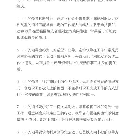
解决。
4.
（）的领导独断独行，通过下达命令来要求下属绝对服从。这
种类型的领导可能具有一定的工作能力与魄力，敢于承担责任。
这种
领导在面临困境或者碰到危急关头往往非常果断，常能发
挥速战速决的作用。
5.
（）的领导也称为（对话型）领导。这种领导在工作中常采用
民主协商的方式，听取下属的意见，并鼓励他们积极发表改进工
作中
意见，从而提升自己组织管理上的灵活性职工本身的责任
感。
6.
（）的领导往往注重职工的个人情感，运用物质激励的管理方
式，创造职工积极向上的氛围，不轻易对职工完成工作的方式进
行不
必要的责难，以最有效地调动他们的积极性。
7.
（）的领导要求职工一切按规则做，即要求职工以任务为中心
工作，通过制度来约束自己的行动。领导者布置任务也均以制度
措施
为依据，要求下属职工必须严格按照规章制度加以执行。
8.
（）
的领导要求有我来教你怎么做，它是以人为中心的领导方