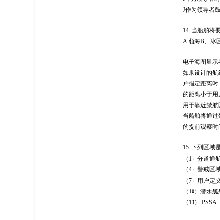
J
作为领导者
14.
当船舶将
A
.领海
B
、冰
电子海图显示
如果设计的航
户指定距离时
的距离小于用
用于靠近禁航
当船舶将通过
的提前观察时
15.
下列区域
（
1）
分道通
（
4）
警戒区
（
7）
用户定
（
10）
潜水艇
（
13） PSSA