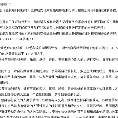
有哪些（）
划（引航站到引航站）也称航次计划是指船舶在航行前，根据起始港到目的港的路程
划是为了保证航行安全，船舶进入或临近进入某种事故或紧急状态时所采取的应对措
养计划是指为了船舶正常航行和装卸货，对船舶设备进行定期的维护保养行为；
划是对在船实习生和新到船的交接班船员进行船舶设备使用的说明和航海经验的讲解
 C 2 3 4 D 1 2 3 4
答案：
D
于缺乏成功的经验，缺乏客观的期望和评价，消极的自我暗示抑制了他的自信心、加上
心的培养要从以下（）方面入手。
选择与那些性格开朗、乐观、感情、善良、尊重和关心别人的人进行交往。在交往过
我的评价，对自己做全面正确的分析，多看看自己的长处，多想想成功的经历，并且不
增加自己成功的体验，寻找一些力所能及的事情做为试点，努力获取成功。如果第一次
所取代。
己各方面的能力，拥有丰富的知识、技能、经验，具备良好的身体素质和心理素质，
为缺乏自信心的人营造一个宽松的氛围，多给他话语的机会。
鼓励自信心较低的人勇于质询，鼓励他与人交流，鼓励他坚持自己的观点，鼓励他承担
鼓励对自己能力有怀疑的人通过更多的实践而获得相应的知识、技能和经验，从而提
正确评价缺乏自信心的人的实际能力，安排他去做适当的甚至是稍稍超出他的能力的
缺乏自信心的人适时地给予切合实际的表扬与称赞，以及公正的评价，不要轻易地批