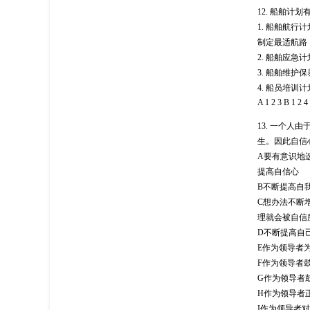
12.
船舶计划
1.
船舶航行计
制定最适航路
2.
船舶应急计
3.
船舶维护保
4.
船员培训计
A 1 2 3 B 1 2 4
13.
一个人由
生。因此自信
A
要有意识地
提高自信心
B
不断提高自
C
想办法不断
理就会被自信
D
不断提高自
E
作为领导者
F
作为领导者
G
作为领导者
H
作为领导者
I
作为领导者对