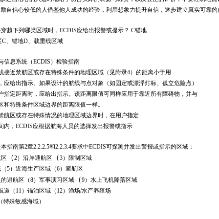
鼓励自信心较低的人借鉴他人成功的经验，利用想象力提升自信，逐步建立真实可靠的
要穿越下列哪类区域时，
ECDIS
应给出报警或提示？
C
锚地
区
C
、锚地
D
、载重线区域
与信息系统（
ECDIS
）检验指南
线接近禁航区或存在特殊条件的地理区域（见附录
4
）的距离小于用
，应给出指示。如果设计的航线与点对象（如固定或漂浮灯标、孤立危险点）
户指定距离时，应给出指示。该距离限值可同样应用于靠近所有障碍物，并与
区和特殊条件区域边界的距离限值一样。
禁航区或存在特殊情况的地理区域边界时，在用户指定
间内，
ECDIS
应根据航海人员的选择发出报警或指示
是本指南第
2
章
2.2.2.5
和
2.2.3.4
要求中
ECDIS
可探测并发出警报或指示的区域：
（
（
航区
2）
沿岸通航区
3）
限制区域
域
（
5）
近海生产区域
（
6）
避航区
（
义的避航区
（
8）
军事演习区域
9）
水上飞机降落区域
航道
（
11）
锚泊区域
（
12）
渔场
/
水产养殖场
（特殊敏感海域）