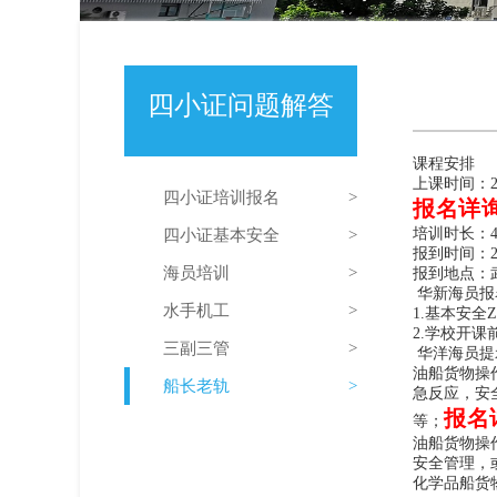
四小证问题解答
课程安排
上课时间：202
四小证培训报名
报名详询
培训时长：4
四小证基本安全
报到时间：202
海员培训
报到地点：
华新海员报
水手机工
1.基本安全
2.学校开
三副三管
华洋海员提
油船货物操
船长老轨
急反应，安
报名详
等；
油船货物操
安全管理，
化学品船货