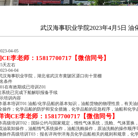
武汉海事职业学院2023年4月5日 油化证
3-04-05
CE李老师：15817700717【微信同号】
5天左右
3-04-04
武汉海事职业学院，湖北省武汉市黄陂区滠口街十里棚
名条件
Z01在有效期或已培训Z01
课前系统已完成下船解职报备手续
示培训内容
作基本培训T01:油船/化学品船的基本知识，油船货物的物理性质，有关
全操作；化学品船的防护和安全措施，化学品船的应急程序，油船和化学
询CE李老师：15817700717【微信同号】
作高级培训T02：国际公约与国家规定，惰性气体系统，洗舱、气体置换
或油装卸操作，油船惰气系统操作，油船洗舱操作，原油洗舱的操作顺序
物操作高级培训T03：报名详询华洋海员化学品船相关的规则和规章，化