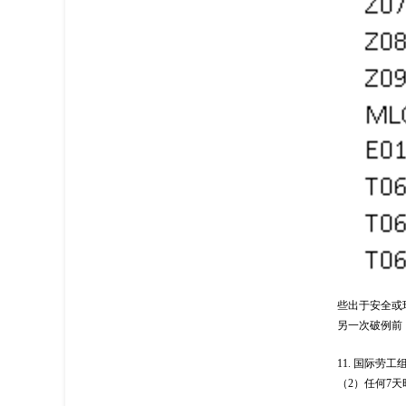
些出于安全或
另一次破例前
11.
国际劳工
（
2
）任何
7
天