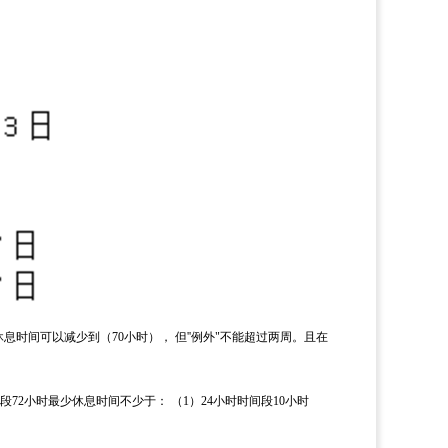
休息时间可以减少到
（
70
小时），
但
''例外
"
不能超过两周。且在
段
72
小时最少休息时间不少于：
（
1
）
24
小时时间段
10
小时