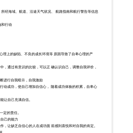
、所经海域、航道、沿途天气状况、
航路指南和航行警告等信息
施和行动
。
心理上的缺陷、不良的成长环境等
原因导致了自卑心理的产
程中，通过有意识的比较，可以正
确认识自己，调整自我评价，
断进行自我暗示，自我激励
行动成功，使自己增加自信心，
随着成功体验的积累，自卑心
才能让自己充满自信。
一定的责任。
高自己的能力
工作，让缺乏自信心的人在成功面
前感到喜悦和对自我的肯定。
评。