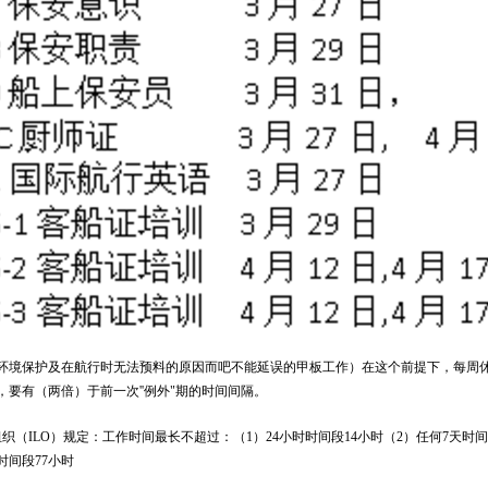
环境保护及在航行时无法预料的原因而吧不能延误的甲板工作）在这个前提下，每周
，要有（两倍）于前一次
''例外
"
期的时间间隔。
组织（
ILO
）规定：工作时间最长不超过：（
1
）
24
小时时间段
14
小时（
2
）任何
7
天时间
时间段
77
小时