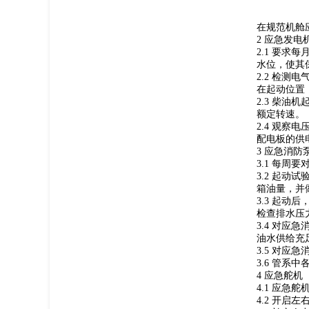
在规范机舱
2 应急发电
2.1 要
水位，使其
2.2 检
在起动位置
2.3 柴
额定转速。
2.4 观
配电板的供
3 应急消防
3.1 每
3.2 起
箱油量，并
3.3 起
检查排水压
3.4 对
油水供给充
3.5 对
3.6 管
4 应急舵机
4.1 应急
4.2 开