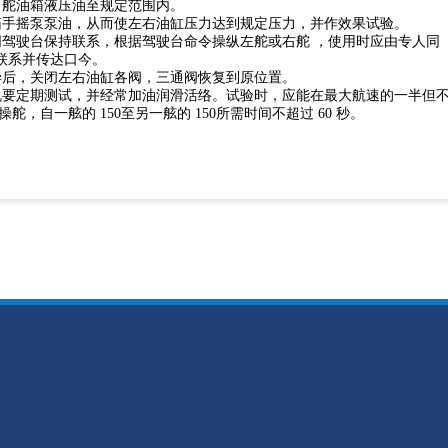
人力舵油箱液压油至规定范围内。
过油箱手摇泵泵油，从而使左右油缸压力达到规定压力，并作效果试验。
电话同驾驶台保持联系，根据驾驶台命令操纵左舵或右舵 ，使用时应由专人同
联系并传达口今。
用完毕后，关闭左右油缸各阀，三通阀恢复到原位置。
急舵机要定期测试，并经常加油润滑活络。试验时，应能在最大航速的一半但
时操舵，自一舷的 150至另一舷的 150所需时间不超过 60 秒。