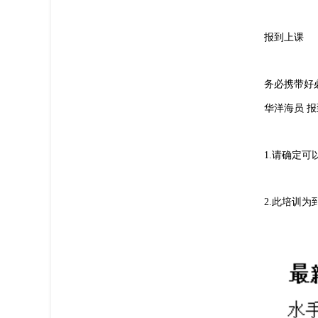
报到上课
务必携带好
华洋海员 
1.请确定
2.此培训