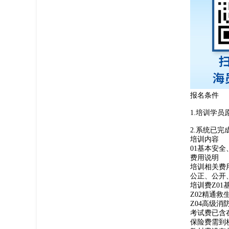
报名条件
1.培训学
2.系统已
培训内容
01基本安全
费用说明
培训相关费
公正、公开
培训费
Z01
Z02精通救
Z04高级消
考试费
已含
保险费
需到