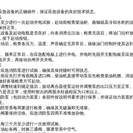
应急设备的正确操作，保证应急设备的良好技术状态。
机
求每月至少进行一次起动并电试验；起动前检查柴油柜、曲轴箱及冷却水柜的
保持正常。
测电气设备及起动电瓶是否良好，向各润滑点注油；检查无误后，将油门拉杆
，按下起动按钮。
油机起动后，检查各压力、温度、声音确定无异常后，操纵油门控制杆使其达
察电压、频率正常后，在应急配电板上进行并电。并电时先脱开主配电板至应
电开关，再扳动合闸开关并电。
泵
周要对应急消防泵进行试验，确保其保持随时可用状态。
动试验前应先打开海底阀及进口阀，柴油机直接带动泵应先检查柴油机燃、润
做好各项检查方可起动。
动后，调整转速到规定值后，扳动离合器使泵运转并调整泵的出口压力至正常
力是否正常，使用时射出的两股水柱扬程应为12米以上。
应急消防泵（包括动力装置）各部件按说明书要求进行保养，并保证动力装置
足。
应急消防管系每周要进行检查，确保其无破漏和无堵塞。
系中各阀要保持活络。应急消防泵四周不准堆放杂物。
舵机每三个月至少进行一次效用试验。
启左右油缸各阀，转换三通阀，驱逐管系中空气。