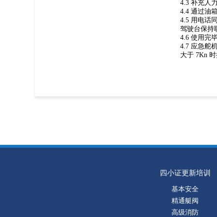
4.3 补充
4.4 通
4.5 用
驾驶台保持
4.6 使
4.7 应
大于 7Kn 
四小证更新培训
基本安全
精通艇阀
高级消防