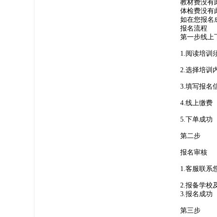
教材费
没有
体检费
没有
如在您报名
报名流程
第一步线上
1.阅读培
2.选择培训
3.填写报名
4.线上缴费
5.下单成功
第二步
报名审核
1.客服联
2.报备学校
3.报名成功
第三步