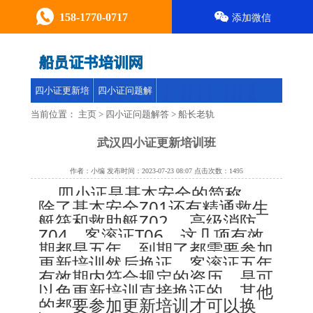
158-1770-0717
添加微信
四小证更新培
四小证问题解
训
答
当前位置：
主页
>
四小证问题解答
>
船长老轨
武汉四小证更新培训班
作者：小编 发布时间：2023-07-23 08:07 点击次数：
1495
 四小证是基本安全的简称，
除了基本安全Z01还有精通救生
艇筏和救助艇Z02.、高级消防
Z04、客滚证T06，这几项有效
期都是五年，到期了都需要参加
更新培训然后换证，客滚证五年
有效期内符合规定的资历，是可
以免更新培训直接换证的，其他
的都要参加更新培训才可以换