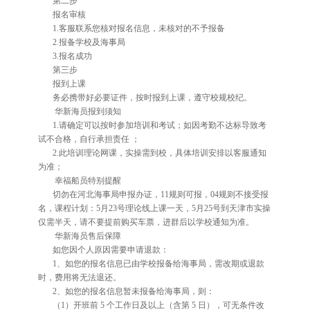
第二步
报名审核
1.客服联系您核对报名信息，未核对的不予报备
2.报备学校及海事局
3.报名成功
第三步
报到上课
务必携带好必要证件，按时报到上课，遵守校规校纪。
华新海员报到须知
1.请确定可以按时参加培训和考试；如因考勤不达标导致考
试不合格，自行承担责任 ；
2.此培训理论网课，实操需到校，具体培训安排以客服通知
为准；
幸福船员特别提醒
切勿在河北海事局申报办证，11规则可报，04规则不接受报
名，课程计划：5月23号理论线上课一天，5月25号到天津市实操
仅需半天，请不要提前购买车票，进群后以学校通知为准。
华新海员售后保障
如您因个人原因需要申请退款：
1、如您的报名信息已由学校报备给海事局，需改期或退款
时，费用将无法退还。
2、如您的报名信息暂未报备给海事局，则：
（1）开班前 5 个工作日及以上（含第 5 日），可无条件改