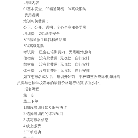
培训内容
01基本安全、02精通艇筏、04高级消防
费用说明
培训相关费用：
公正、公开、透明，全心全意服务学员
培训费
Z01基本安全
Z02精通救生艇筏和救助艇
Z04高级消防
考试费
已含在培训费内，无需额外缴纳
住宿费
没有此费用 | 无收款，自行安排
教材费
没有此费用 | 无收款，自行安排
体检费
没有此费用 | 无收款，自行安排
如在您报名成功后、培训开始前，学校调整收费标准,华洋海
员将与您按学校发布的最新价格进行结算,多退少补。
报名流程
第一步
线上下单
1.阅读培训须知及服务协议
2.选择培训内的课程项目
3.填写报名信息
4.线上缴费
5.下单成功