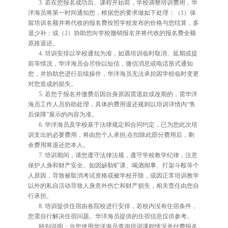
3. 若在您报名成功后、课程开始前，学校调整培训费用，华
洋海员将第一时间通知您，根据您的要求做如下处理：（1）保
留培训名额并将代收的报名费按照学校发布的价格与您结算，多
退少补；或（2）协助您向学校撤销报名并将代收的报名费全额
原路退还。
4. 培训安排以学校通知为准，如遇培训临时取消、延期或提
前等情况，华洋海员会尽快以短信，微信消息或电话形式通知
您，并协助您进行后续操作，华洋海员无法承担因学校临时变更
对您造成的损失。
5. 若您于报名并缴费后因自身原因需退款或改期的，需华洋
海员工作人员协助处理，具体的费用退还规则以培训详情内“售
后保障”展示的内容为准。
6. 华洋海员及学校基于法律规定和合同约定，已为您此次培
训支出的必要费用，将由您个人承担;在扣除此部分费用后，剩
余费用将退还您本人。
7. 培训期间，请您遵守法律法规，遵守学校教学纪律，注意
保护人身和财产安全。如因缺勒旷课、喝酒闹事、打架斗殴等个
人原因，导致被取消考试资格或被学校开除，或因正常培训教学
以外的私自活动导致人身意外伤亡和财产损失，相关责任由您自
行承担。
8. 培训提供住宿由各院校进行安排，若校内没有住宿条件，
您需自行解决住宿问题。华洋海员提供的住宿信息仅供参考。
特别说明：当您使用华洋海员查询培训课程情况并付费报名