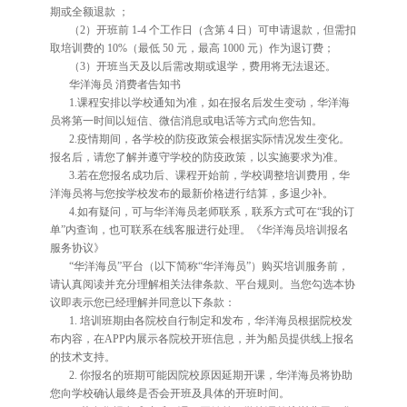
期或全额退款 ；
（2）开班前 1-4 个工作日（含第 4 日）可申请退款，但需扣
取培训费的 10%（最低 50 元，最高 1000 元）作为退订费；
（3）开班当天及以后需改期或退学，费用将无法退还。
华洋海员 消费者告知书
1.课程安排以学校通知为准，如在报名后发生变动，华洋海
员将第一时间以短信、微信消息或电话等方式向您告知。
2.疫情期间，各学校的防疫政策会根据实际情况发生变化。
报名后，请您了解并遵守学校的防疫政策，以实施要求为准。
3.若在您报名成功后、课程开始前，学校调整培训费用，华
洋海员将与您按学校发布的最新价格进行结算，多退少补。
4.如有疑问，可与华洋海员老师联系，联系方式可在“我的订
单”内查询，也可联系在线客服进行处理。《华洋海员培训报名
服务协议》
“华洋海员”平台（以下简称“华洋海员”）购买培训服务前，
请认真阅读并充分理解相关法律条款、平台规则。当您勾选本协
议即表示您已经理解并同意以下条款：
1. 培训班期由各院校自行制定和发布，华洋海员根据院校发
布内容，在APP内展示各院校开班信息，并为船员提供线上报名
的技术支持。
2. 你报名的班期可能因院校原因延期开课，华洋海员将协助
您向学校确认最终是否会开班及具体的开班时间。