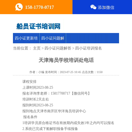
158-1770-0717
添加微信
四小证更新培
四小证问题解
训
答
当前位置：
主页
>
四小证问题解答
>
四小证培训报名
天津海员学校培训处电话
作者：小编 发布时间：2023-07-25 10:45 点击次数：
1150
课程安排
上课时间2023-08-25
报名详询李老师：15817700717【微信同号】
培训时长2天左右
报到时间2023-08-25
报到地点天津市南开区华洋海员培训中心
报名条件
1培训学员原合格证书在有效期内或失效1年之内均可以报名
2.系统已完成下船解职报备手续报备