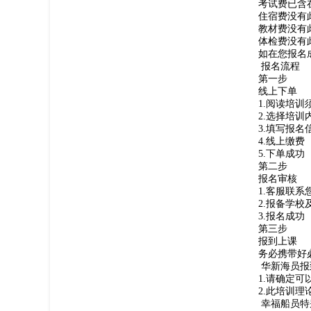
考试费
已含
住宿费
没有
教材费
没有
体检费
没有
如在您报名
报名流程
第一步
线上下单
1.阅读培
2.选择培训
3.填写报名
4.线上缴费
5.下单成功
第二步
报名审核
1.客服联
2.报备学校
3.报名成功
第三步
报到上课
务必携带好
华新海员报
1.请确定
2.此培训
幸福船员特