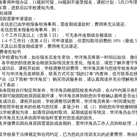
海事局申报办证，11规则可报，04规则不接受报名，课程计划：5月23号
车票，进群后以学校通知为准。
后保障
原因需要申请退款：
报名信息已由学校报备给海事局，需改期或退款时，费用将无法退还。
报名信息暂未报备给海事局，则：
 5 个工作日及以上（含第 5 日），可无条件改期或全额退款 ；
 1-4 个工作日（含第 4 日）可申请退款，但需扣取培训费的 10%（最低 5
当天及以后需改期或退学，费用将无法退还。
消费者告知书
排以学校通知为准，如在报名后发生变动，华洋海员将第一时间以短信、微
间，各学校的防疫政策会根据实际情况发生变化。报名后，请您了解并遵守
报名成功后、课程开始前，学校调整培训费用，华洋海员将与您按学校发布
问，可与华洋海员老师联系，联系方式可在“我的订单”内查询，也可联系
”平台（以下简称“华洋海员”）购买培训服务前，请认真阅读并充分理解
以下条款：
班期由各院校自行制定和发布，华洋海员根据院校发布内容，在APP内展示
名的班期可能因院校原因延期开课，华洋海员将协助您向学校确认最终是否
您报名成功后、课程开始前，学校调整培训费用，华洋海员将第一时间通知
费按照学校发布的价格与您结算，多退少补；或（2）协助您向学校撤销
安排以学校通知为准，如遇培训临时取消、延期或提前等情况，华洋海员会
华洋海员无法承担因学校临时变更对您造成的损失。
于报名并缴费后因自身原因需退款或改期的，需华洋海员工作人员协助处理，
海员及学校基于法律规定和合同约定，已为您此次培训支出的必要费用，将由