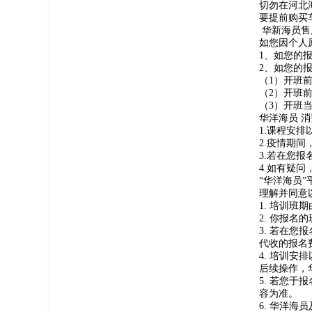
切勿在河北
要提前购买
华新海员售
如您因个人
1、如您的
2、如您的
（1）开班前
（2）开班前
（3）开班
华洋海员 
1.课程安
2.疫情期
3.若在您
4.如有疑
“华洋海员
理解并同意
1. 培训
2. 你报
3. 若在
代收的报名
4. 培训
后续操作，
5. 若您
容为准。
6. 华洋