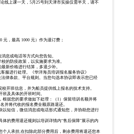
理论线上课一天，5月25号到天津市实操仅需半天，请不
0 元，最高 1000 元）作为退订费；
信消息或电话等方式向您告知。
学校的防疫政策，以实施要求为准。
的最新价格进行结算，多退少补。
在线客服进行处理。《华洋海员培训报名服务协议》
相关法律条款、平台规则。当您勾选本协议即表示您已经
各院校开班信息，并为船员提供线上报名的技术支持。
会开班及具体的开班时间。
您，根据您的要求做如下处理：（1）保留培训名额并将
报名并将代收的报名费全额原路退还。
尽快以短信，微信消息或电话形式通知您，并协助您进行
具体的费用退还规则以培训详情内“售后保障”展示的内
您个人承担;在扣除此部分费用后，剩余费用将退还您本