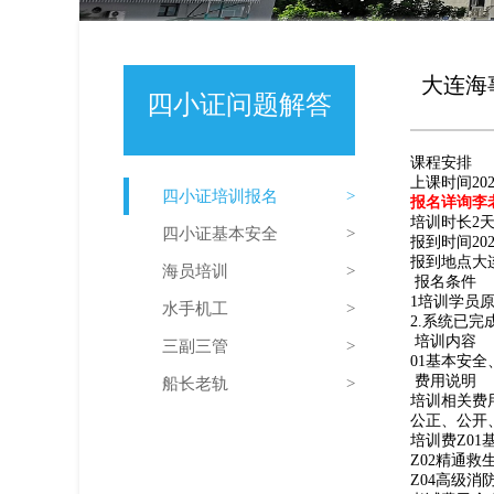
大连海事
四小证问题解答
课程安排
上课时间2023
四小证培训报名
报名详询李老
培训时长2
四小证基本安全
报到时间2023
报到地点大
海员培训
报名条件
1培训学员
水手机工
2.系统已
培训内容
三副三管
01基本安全
费用说明
船长老轨
培训相关费
公正、公开
培训费
Z01
Z02精通救
Z04高级消