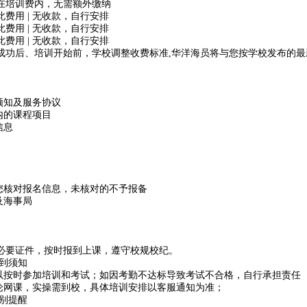
在培训费内，无需额外缴纳
此费用 | 无收款，自行安排
此费用 | 无收款，自行安排
此费用 | 无收款，自行安排
成功后、培训开始前，学校调整收费标准,华洋海员将与您按学校发布的最
训须知及服务协议
内的课程项目
信息
系您核对报名信息，未核对的不予报备
及海事局
必要证件，按时报到上课，遵守校规校纪。
到须知
可以按时参加培训和考试；如因考勤不达标导致考试不合格，自行承担责任 
理论网课，实操需到校，具体培训安排以客服通知为准；
别提醒