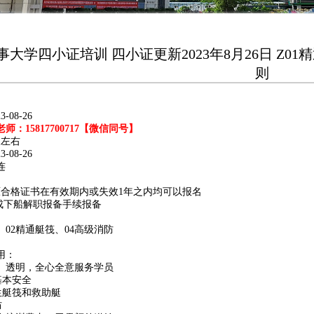
大学四小证培训 四小证更新2023年8月26日 Z01精
则
-08-26
师：15817700717【微信同号】
天左右
-08-26
连
原合格证书在有效期内或失效1年之内均可以报名
完成下船解职报备手续报备
、02精通艇筏、04高级消防
用：
、透明，全心全意服务学员
基本安全
生艇筏和救助艇
防