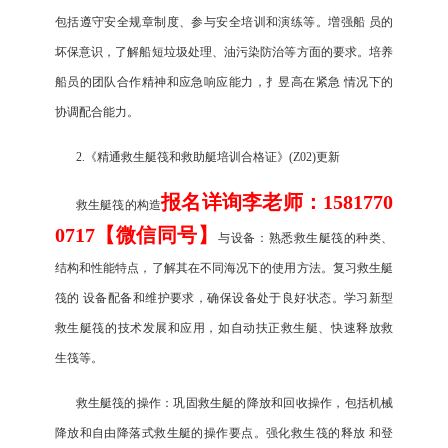
包括遵守安全规章制度、参与安全培训和演练等。増强船 员的
坏保意识，了解船短垃圾处理、油污染防治等方面的要求。培养
船员的团队合作精神和应急响应能力，扌昱高在紧急 情况下的
协调配合能力。
2.《精通救生艇筏和救助艇培训合格证》(Z02)更新
报名详询李老师：1581770
救生艇筏的构造
0717【微信同号】
与设备：熟悉救生艇筏的种类、
结构和性能特点，了解其在不同海况下的使用方法。复习救生艇
筏的 设备配备和维护要求，确保设备处于良好状态。学习新型
救生艇筏的技术发展和应用，如自动扶正救生艇、快速释放救
生筏等。
救生艇筏的操作：巩固救生艇的降放和回收操作，包括机械
降放和自由降落式救生艇的操作要点。强化救生筏的释放 和登