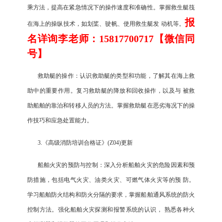
乘方法，提高在紧急情况下的操作速度和准确性。掌握救生艇筏
报
在海上的操纵技术，如划桨、驶帆、使用救生艇发 动机等。
名详询李老师：15817700717【微信同
号】
救助艇的操作：认识救助艇的类型和功能，了解其在海上救
助中的重要作用。复习救助艇的降放和回收操作，以及与 被救
助船舶的靠泊和转移人员的方法。掌握救助艇在恶劣海况下的操
作技巧和应急处置能力。
3.《高级消防培训合格证》(Z04)更新
船舶火灾的预防与控制：深入分析船舶火灾的危险因素和预
防措施，包括电气火灾、油类火灾、可燃气体火灾等的预 防。
学习船舶防火结构和防火分隔的要求，掌握船舶通风系统的防火
控制方法。强化船舶火灾探测和报警系统的认识， 熟悉各种火