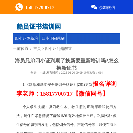
158-1770-0717
添加微信
四小证更新培
四小证问题解
训
答
当前位置：
主页
>
四小证问题解答
海员兄弟四小证到期了换新要重新培训吗?怎么
换新证书
作者：小编 发布时间：2025-06-26 09:09 点击次数：
694
报名详询
1.《熟悉和基本安全培训合格证》(Z01)更新
李老师：15817700717【微信同号】
个人求生技能：复习救生衣、救生服的正确穿着和使用方
法，确保在紧急情况下能够迅速有效地保护自己。巩固各种 救
生信号的识别与发射，包括烟火信号、声响信号等，以便在海上