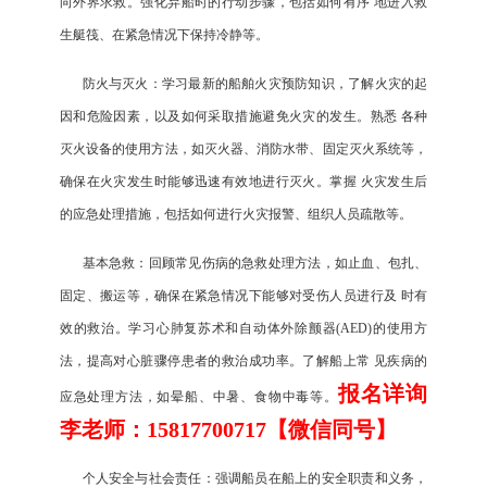
向外界求救。强化弃船时的行动步骤，包括如何有序 地进入救
生艇筏、在紧急情况下保持冷静等。
防火与灭火：学习最新的船舶火灾预防知识，了解火灾的起
因和危险因素，以及如何采取措施避免火灾的发生。熟悉 各种
灭火设备的使用方法，如灭火器、消防水带、固定灭火系统等，
确保在火灾发生时能够迅速有效地进行灭火。掌握 火灾发生后
的应急处理措施，包括如何进行火灾报警、组织人员疏散等。
基本急救：回顾常见伤病的急救处理方法，如止血、包扎、
固定、搬运等，确保在紧急情况下能够对受伤人员进行及 时有
效的救治。学习心肺复苏术和自动体外除颤器(AED)的使用方
法，提高对心脏骤停患者的救治成功率。了解船上常 见疾病的
报名详询
应急处理方法，如晕船、中暑、食物中毒等。
李老师：15817700717【微信同号】
个人安全与社会责任：强调船员在船上的安全职责和义务，