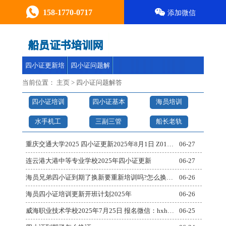
158-1770-0717
添加微信
四小证更新培
四小证问题解
训
答
当前位置：
主页
>
四小证问题解答
四小证培训
四小证基本
海员培训
报名
安全
水手机工
三副三管
船长老轨
重庆交通大学2025 四小证更新2025年8月1日 Z01基本安全Z02精通艇阀Z04高级
06-27
连云港大港中等专业学校2025年四小证更新
06-27
海员兄弟四小证到期了换新要重新培训吗?怎么换新证书
06-26
海员四小证培训更新开班计划2025年
06-26
威海职业技术学校2025年7月25日 报名微信：hxhy991基本安全Z02精通艇阀Z04
06-25