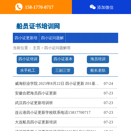
158-1770-0717
添加微信
四小证更新培
四小证问题解
训
答
当前位置：
主页
>
四小证问题解答
四小证培训
四小证基本
海员培训
报名
安全
水手机工
三副三管
船长老轨
威海职业学院 2023年8月22日 四小证更新 Z01基本安全Z02精通艇阀Z04高级消
07-24
安徽合肥海员四小证更新
07-23
武汉四小证更新培训班
07-23
连云港四小证更新学校联系电话15817700717
07-23
大连船员四小证更新培训
07-23